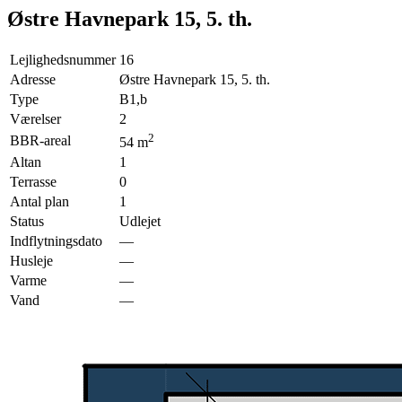
Østre Havnepark 15, 5. th.
Lejlighedsnummer
16
Adresse
Østre Havnepark 15, 5. th.
Type
B1,b
Værelser
2
2
BBR-areal
54
m
Altan
1
Terrasse
0
Antal plan
1
Status
Udlejet
Indflytningsdato
—
Husleje
—
Varme
—
Vand
—