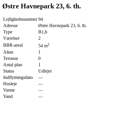
Østre Havnepark 23, 6. th.
Lejlighedsnummer
94
Adresse
Østre Havnepark 23, 6. th.
Type
B1,b
Værelser
2
2
BBR-areal
54
m
Altan
1
Terrasse
0
Antal plan
1
Status
Udlejet
Indflytningsdato
—
Husleje
—
Varme
—
Vand
—